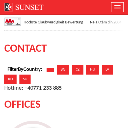
Toggl
Höchste Glaubwürdigkeit Bewertung
Ne ajutăm din 2004
CONTACT
FilterByCountry:
BG
CZ
HU
LV
RO
SK
Hotline: +40
771 233 885
OFFICES