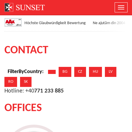
Toggl
Höchste Glaubwürdigkeit Bewertung
Ne ajutăm din 2004
CONTACT
FilterByCountry:
BG
CZ
HU
LV
RO
SK
Hotline: +40
771 233 885
OFFICES